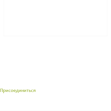
ОБЩЕНИЕ С ПРОФЕССИОНАЛЬНЫМИ
ЦВЕТОВОДАМИ
Группа создана для общения на цветочные темы.
Делитесь своими достижениями и задавайте
вопросы.
Присоединиться