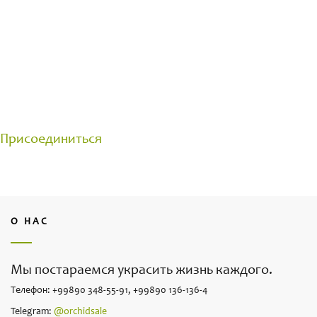
ОБЩЕНИЕ С ПРОФЕССИОНАЛЬНЫМИ
ЦВЕТОВОДАМИ
Группа создана для общения на цветочные темы.
Делитесь своими достижениями и задавайте
вопросы.
Присоединиться
О НАС
Мы постараемся украсить жизнь каждого.
Телефон: +99890 348-55-91, +99890 136-136-4
Telegram:
@orchidsale