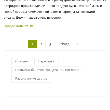
им характерен стеклянный или перламутровый блеск. Цеолит имеет
природное происхождение — это продукт вулканической лавы и
горной породы измельченной газом и паром, а также водой
океана. Цеолит нашел очень широкое
Продолжить чтение…
1
2
3
Вперед
»
Орхидеи
Пересадка
Правильный Полив Орхидеи При Цветении
Размножение Цветов