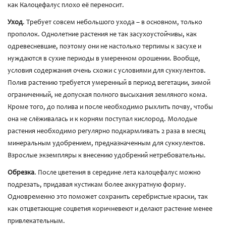
как Калоцефалус плохо её переносит.
Уход
. Требует совсем небольшого ухода – в основном, только
прополок. Однолетние растения не так засухоустойчивы, как
одревесневшие, поэтому они не настолько терпимы к засухе и
нуждаются в сухие периоды в умеренном орошении. Вообще,
условия содержания очень схожи с условиями для суккулентов.
Полив растению требуется умеренный в период вегетации, зимой
ограниченный, не допуская полного высыхания земляного кома.
Кроме того, до полива и после необходимо рыхлить почву, чтобы
она не слёживалась и к корням поступал кислород. Молодые
растения необходимо регулярно подкармливать 2 раза в месяц
минеральным удобрением, предназначенным для суккулентов.
Взрослые экземпляры к внесению удобрений нетребовательны.
Обрезка
. После цветения в середине лета калоцефалус можно
подрезать, придавая кустикам более аккуратную форму.
Одновременно это поможет сохранить серебристые краски, так
как отцветающие соцветия коричневеют и делают растение менее
привлекательным.