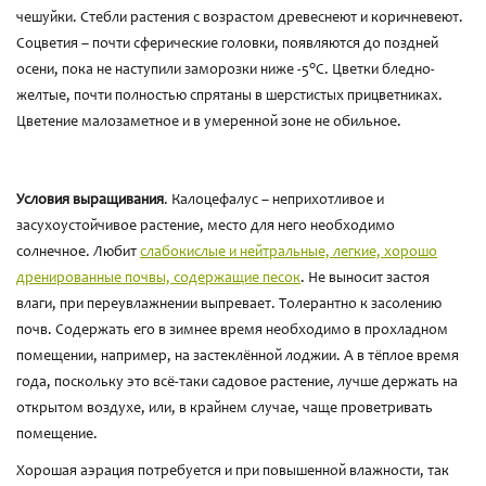
чешуйки. Стебли растения с возрастом древеснеют и коричневеют.
Соцветия – почти сферические головки, появляются до поздней
о
осени, пока не наступили заморозки ниже -5
С. Цветки бледно-
желтые, почти полностью спрятаны в шерстистых прицветниках.
Цветение малозаметное и в умеренной зоне не обильное.
Условия выращивания
. Калоцефалус – неприхотливое и
засухоустойчивое растение, место для него необходимо
солнечное. Любит
слабокислые и нейтральные, легкие, хорошо
дренированные почвы, содержащие песок
. Не выносит застоя
влаги, при переувлажнении выпревает. Толерантно к засолению
почв. Содержать его в зимнее время необходимо в прохладном
помещении, например, на застеклённой лоджии. А в тёплое время
года, поскольку это всё-таки садовое растение, лучше держать на
открытом воздухе, или, в крайнем случае, чаще проветривать
помещение.
Хорошая аэрация потребуется и при повышенной влажности, так