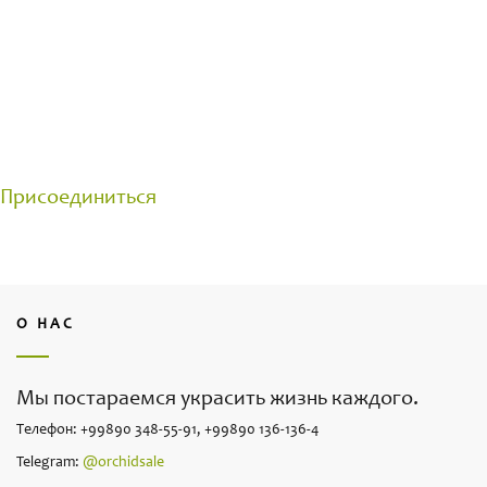
ОБЩЕНИЕ С ПРОФЕССИОНАЛЬНЫМИ
ЦВЕТОВОДАМИ
Группа создана для общения на цветочные темы.
Делитесь своими достижениями и задавайте
вопросы.
Присоединиться
О НАС
Мы постараемся украсить жизнь каждого.
Телефон: +99890 348-55-91, +99890 136-136-4
Telegram:
@orchidsale