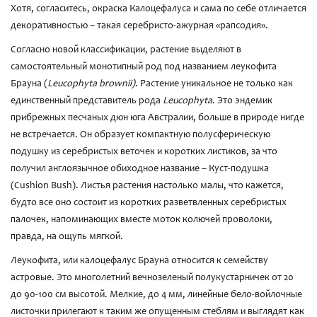
Хотя, согласитесь, окраска Калоцефалуса и сама по себе отличается
декоративностью – такая серебристо-ажурная «рапсодия».
Согласно новой классификации, растение выделяют в
самостоятельный монотипный род под названием леукофита
Брауна (
Leucophyta brownii)
. Растение уникальное не только как
единственный представитель рода
Leucophyta
. Это эндемик
прибрежных песчаных дюн юга Австралии, больше в природе нигде
не встречается. Он образует компактную полусферическую
подушку из серебристых веточек и коротких листиков, за что
получил англоязычное обиходное название – Куст-подушка
(Cushion Bush). Листья растения настолько малы, что кажется,
будто все оно состоит из коротких разветвленных серебристых
палочек, напоминающих вместе моток колючей проволоки,
правда, на ощупь мягкой.
Леукофита, или калоцефалус Брауна относится к семейству
астровые. Это многолетний вечнозеленый полукустарничек от 20
до 90-100 см высотой. Мелкие, до 4 мм, линейные бело-войлочные
листочки прилегают к таким же опущенным стеблям и выглядят как