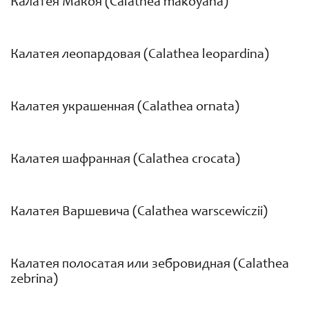
Калатея Макоя (Calathea makoyana)
Калатея леопардовая (Calathea leopardina)
Калатея украшенная (Calathea ornata)
Калатея шафранная (Calathea crocata)
Калатея Варшевича (Calathea warscewiczii)
Калатея полосатая или зебровидная (Calathea
zebrina)