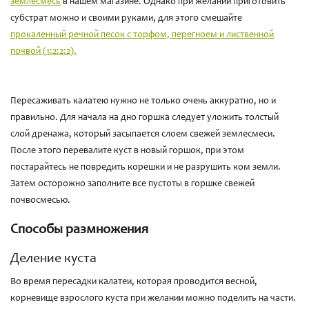
землесмесь
в нашем магазине. Однако при желании приготовить
субстрат можно и своими руками, для этого смешайте
прокаленный речной песок с торфом, перегноем и лиственной
почвой (1:2:2:2).
Пересаживать калатею нужно не только очень аккуратно, но и
правильно. Для начала на дно горшка следует уложить толстый
слой дренажа, который засыпается слоем свежей землесмеси.
После этого перевалите куст в новый горшок, при этом
постарайтесь не повредить корешки и не разрушить ком земли.
Затем осторожно заполните все пустоты в горшке свежей
почвосмесью.
Способы размножения
Деление куста
Во время пересадки калатеи, которая проводится весной,
корневище взрослого куста при желании можно поделить на части.