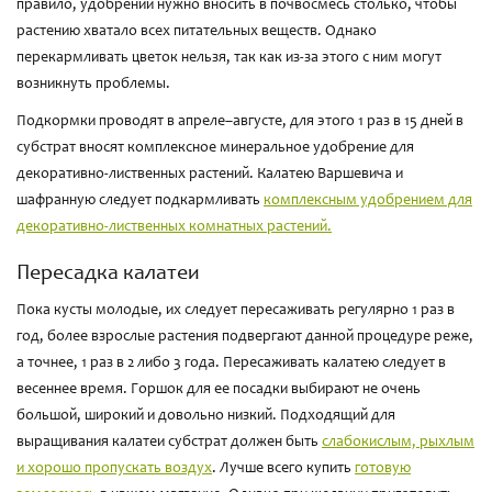
правило, удобрений нужно вносить в почвосмесь столько, чтобы
растению хватало всех питательных веществ. Однако
перекармливать цветок нельзя, так как из-за этого с ним могут
возникнуть проблемы.
Подкормки проводят в апреле–августе, для этого 1 раз в 15 дней в
субстрат вносят комплексное минеральное удобрение для
декоративно-лиственных растений. Калатею Варшевича и
шафранную следует подкармливать
комплексным удобрением для
декоративно-лиственных комнатных растений.
Пересадка калатеи
Пока кусты молодые, их следует пересаживать регулярно 1 раз в
год, более взрослые растения подвергают данной процедуре реже,
а точнее, 1 раз в 2 либо 3 года. Пересаживать калатею следует в
весеннее время. Горшок для ее посадки выбирают не очень
большой, широкий и довольно низкий. Подходящий для
выращивания калатеи субстрат должен быть
слабокислым, рыхлым
и хорошо пропускать воздух
. Лучше всего купить
готовую