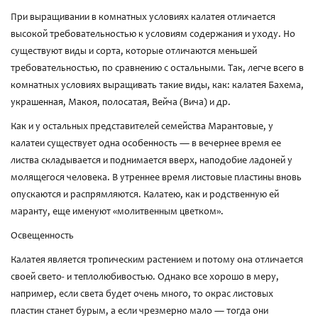
При выращивании в комнатных условиях калатея отличается
высокой требовательностью к условиям содержания и уходу. Но
существуют виды и сорта, которые отличаются меньшей
требовательностью, по сравнению с остальными. Так, легче всего в
комнатных условиях выращивать такие виды, как: калатея Бахема,
украшенная, Макоя, полосатая, Вейча (Вича) и др.
Как и у остальных представителей семейства Марантовые, у
калатеи существует одна особенность ― в вечернее время ее
листва складывается и поднимается вверх, наподобие ладоней у
молящегося человека. В утреннее время листовые пластины вновь
опускаются и распрямляются. Калатею, как и родственную ей
маранту, еще именуют «молитвенным цветком».
Освещенность
Калатея является тропическим растением и потому она отличается
своей свето- и теплолюбивостью. Однако все хорошо в меру,
например, если света будет очень много, то окрас листовых
пластин станет бурым, а если чрезмерно мало ― тогда они