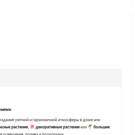
ениями
оздания уютной и гармоничной атмосферы в доме или
исные растения
,
декоративные растения
или
большие
ия освещения, полива и подкормки.