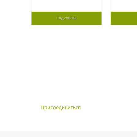
ПОДРОБНЕЕ
ОБЩЕНИЕ С ПРОФЕСС
Группа создана для общения 
достижениями и задавайте в
Присоединиться