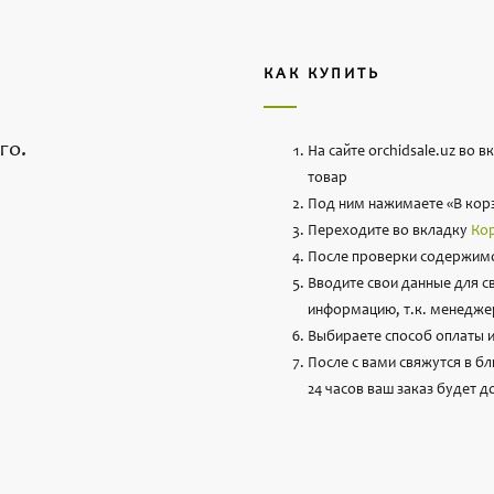
КАК КУПИТЬ
го.
На сайте orchidsale.uz во 
товар
Под ним нажимаете «В кор
Переходите во вкладку
Ко
После проверки содержимо
Вводите свои данные для с
информацию, т.к. менеджер
Выбираете способ оплаты и
После с вами свяжутся в б
24 часов ваш заказ будет д