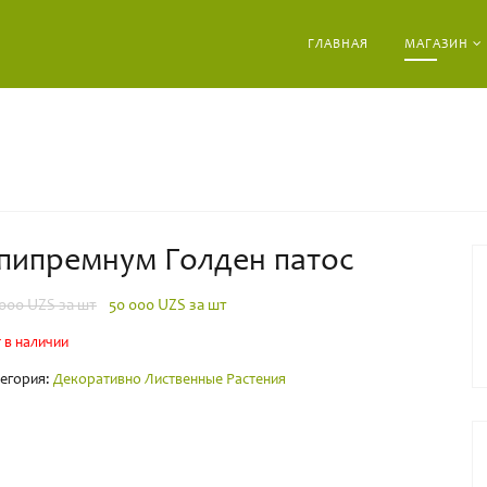
ГЛАВНАЯ
МАГАЗИН
пипремнум Голден патос
 000
UZS за шт
50 000
UZS за шт
 в наличии
егория:
Декоративно Лиственные Растения