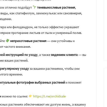
том отлично подойдут
теневыносливые растения
,
 виды, как спатифиллум, замиокулькас или сансевиерия,
вещении.
тера или филодендрон, не только эффектно украшают
улярное протирание листьев от пыли и умеренный полив.
айте
неприхотливые растения
— они устойчивы к
ют частого внимания.
ной инструкцией по уходу
, а также
ведением клиента
— вы
ию ваших растений.
и регулярному уходу
за вашими растениями, чтобы они
олгого времени.
актуальные фотографии выбранных растений
и поможет
и
можно по ссылке:
https://t.me/orchidsale
сных растениях обеспечивают им долгую жизнь, а вашему