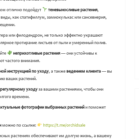
том отлично подойдут
теневыносливые растения
,
 виды, как спатифиллум, замиокулькас или сансевиерия,
вещении.
тера или филодендрон, не только эффектно украшают
улярное протирание листьев от пыли и умеренный полив.
айте
неприхотливые растения
— они устойчивы к
ют частого внимания.
ной инструкцией по уходу
, а также
ведением клиента
— вы
ию ваших растений.
и регулярному уходу
за вашими растениями, чтобы они
олгого времени.
актуальные фотографии выбранных растений
и поможет
и
можно по ссылке:
https://t.me/orchidsale
сных растениях обеспечивают им долгую жизнь, а вашему