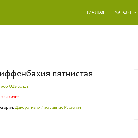
ГЛАВНАЯ
МАГАЗИН
иффенбахия пятнистая
0 000
UZS за шт
 в наличии
егория:
Декоративно Лиственные Растения