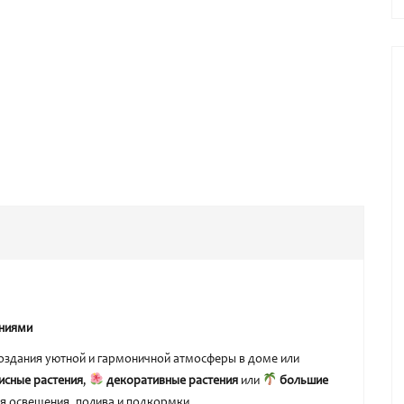
ениями
оздания уютной и гармоничной атмосферы в доме или
исные растения
,
декоративные растения
или
большие
ия освещения, полива и подкормки.