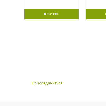
В КОРЗИНУ
ОБЩЕНИЕ С ПРОФЕСС
Группа создана для общения 
достижениями и задавайте в
Присоединиться