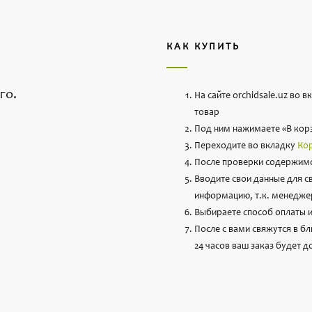
КАК КУПИТЬ
го.
На сайте orchidsale.uz во 
товар
Под ним нажимаете «В кор
Переходите во вкладку
Ко
После проверки содержимо
Вводите свои данные для с
информацию, т.к. менеджер
Выбираете способ оплаты и
После с вами свяжутся в б
24 часов ваш заказ будет д