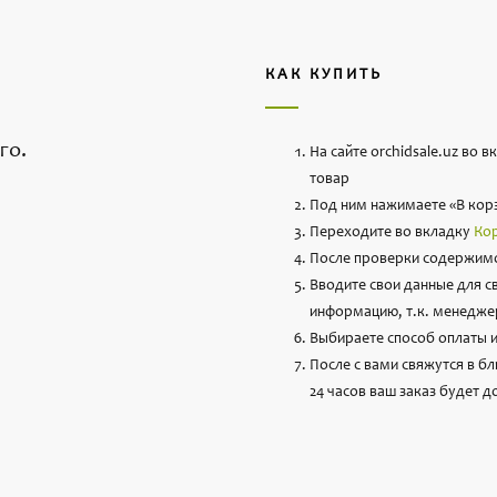
КАК КУПИТЬ
го.
На сайте orchidsale.uz во 
товар
Под ним нажимаете «В кор
Переходите во вкладку
Ко
После проверки содержимо
Вводите свои данные для с
информацию, т.к. менеджер
Выбираете способ оплаты и
После с вами свяжутся в б
24 часов ваш заказ будет д