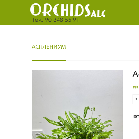
АСПЛЕНИУМ
А
135
Кол
во
Кат