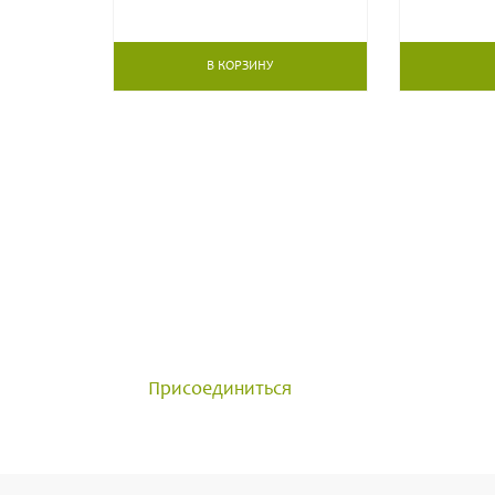
В КОРЗИНУ
ОБЩЕНИЕ С ПРОФЕСС
Группа создана для общения 
достижениями и задавайте в
Присоединиться