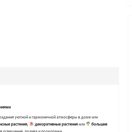
ениями
оздания уютной и гармоничной атмосферы в доме или
исные растения
,
декоративные растения
или
большие
ия освещения, полива и подкормки.