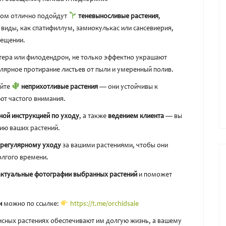
том отлично подойдут
теневыносливые растения
,
 виды, как спатифиллум, замиокулькас или сансевиерия,
вещении.
тера или филодендрон, не только эффектно украшают
улярное протирание листьев от пыли и умеренный полив.
айте
неприхотливые растения
— они устойчивы к
ют частого внимания.
ной инструкцией по уходу
, а также
ведением клиента
— вы
ию ваших растений.
и регулярному уходу
за вашими растениями, чтобы они
олгого времени.
актуальные фотографии выбранных растений
и поможет
и
можно по ссылке:
https://t.me/orchidsale
сных растениях обеспечивают им долгую жизнь, а вашему