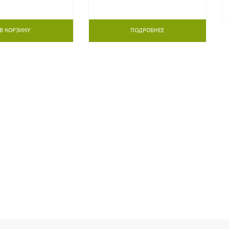
В КОРЗИНУ
ПОДРОБНЕЕ
ИОНАЛЬНЫМИ ЦВЕТОВОДАМИ
на цветочные темы. Делитесь своими
опросы.