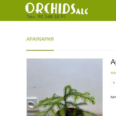
АРАУКАРИЯ
А
12
Кол
во
Кат