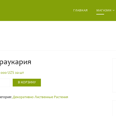
ГЛАВНАЯ
МАГАЗИН
раукария
0 000
UZS за шт
-
В КОРЗИНУ
егория:
Декоративно Лиственные Растения