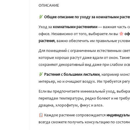
ОПИСАНИЕ
Общее описание по уходу за комнатными раст
Уход за
комнатными растениями
— важная часть с
офисе. Независимо от того, выбираете ли вы
оф
растения
, важно обеспечить им правильные услов
Для помещений с ограниченным естественным све
которые хорошо растут даже вдали от окон. Такие
сохраняют декоративный вид даже при слабом ос
Растения с большими листьями
, например монс
интерьер, но и очищают воздух. Им требуется рег
Если вы предпочитаете минимальный уход, выбир
перепадам температуры, редко болеют и не требу
драцена, хлорофитум, фикус и алоэ.
Каждое растение сопровождается
индивидуаль
всегда сможете получить консультацию по состоян