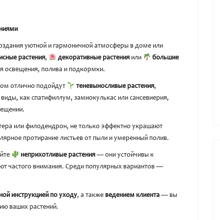
ениями
оздания уютной и гармоничной атмосферы в доме или
исные растения
,
декоративные растения
или
большие
ия освещения, полива и подкормки.
том отлично подойдут
теневыносливые растения
,
 виды, как спатифиллум, замиокулькас или сансевиерия,
вещении.
тера или филодендрон, не только эффектно украшают
улярное протирание листьев от пыли и умеренный полив.
айте
неприхотливые растения
— они устойчивы к
ют частого внимания. Среди популярных вариантов —
ной инструкцией по уходу
, а также
ведением клиента
— вы
ию ваших растений.