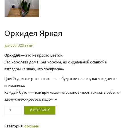
Орхидея Яркая
320 000
UZS за шт
Орхидея
— это не просто цветок.
Это королева дома. Без короны, но с идеальной осанкой и
взглядом «я знаю, что прекрасна».
Цветёт долго и роскошно — как будто не спешит, наслаждается
вниманием.
Каждый бутон — как приглашение остановиться и сказать себе:
«я
заслуживаю красоты рядом.»
Кол-
В КОРЗИНУ
во
Категория:
орхидеи