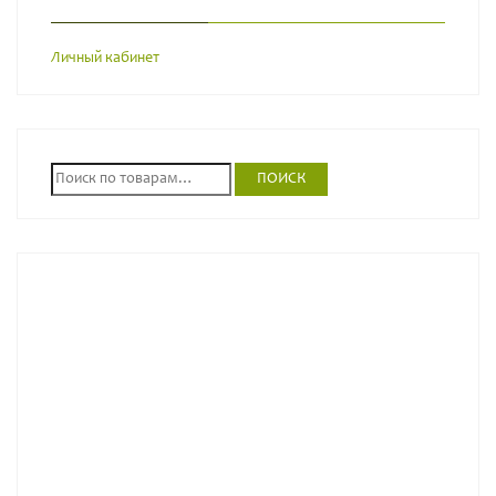
Личный кабинет
И
ПОИСК
с
к
а
т
ь
: