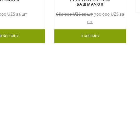
ОРХИДЕЯ
PHAPILOPEDILUM
БАШМАЧОК
 000
UZS за шт
680 000
UZS за шт
300 000
UZS за
шт
В КОРЗИНУ
В КОРЗИНУ
ИОНАЛЬНЫМИ ЦВЕТОВОДАМИ
на цветочные темы. Делитесь своими
опросы.