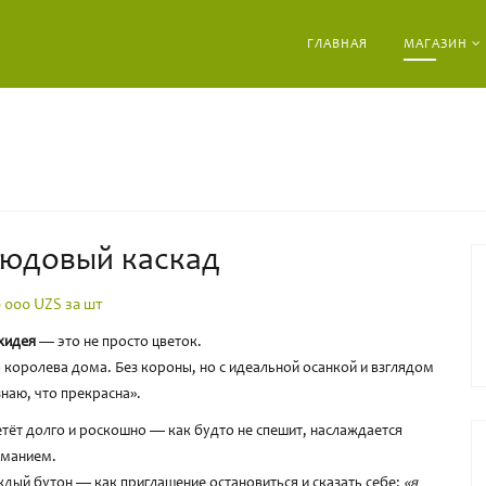
ГЛАВНАЯ
МАГАЗИН
юдовый каскад
0 000
UZS за шт
хидея
— это не просто цветок.
 королева дома. Без короны, но с идеальной осанкой и взглядом
знаю, что прекрасна».
тёт долго и роскошно — как будто не спешит, наслаждается
иманием.
дый бутон — как приглашение остановиться и сказать себе:
«я