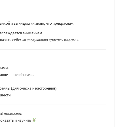
анкой и взглядом «я знаю, что прекрасна».
наслаждается вниманием.
казать себе:
«я заслуживаю красоты рядом.»
тыми.
лнце — не её стиль.
еллы (для блеска и настроения).
цвести!
 её понимают
.
показать и научить