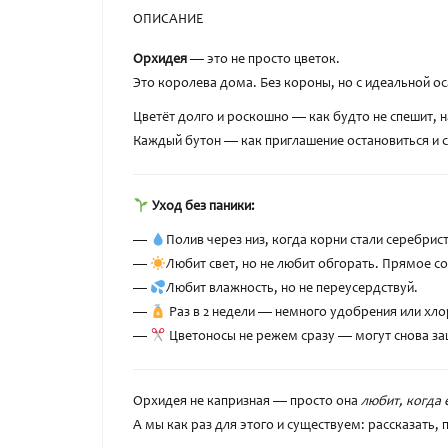
ОПИСАНИЕ
Орхидея
— это не просто цветок.
Это королева дома. Без короны, но с идеальной ос
Цветёт долго и роскошно — как будто не спешит, 
Каждый бутон — как приглашение остановиться и с
Уход без паники:
—
Полив через низ, когда корни стали серебрис
—
Любит свет, но не любит обгорать. Прямое со
—
Любит влажность, но не переусердствуй.
—
Раз в 2 недели — немного удобрения или хлор
—
Цветоносы не режем сразу — могут снова за
Орхидея не капризная — просто она
любит, когда
А мы как раз для этого и существуем: рассказать, 