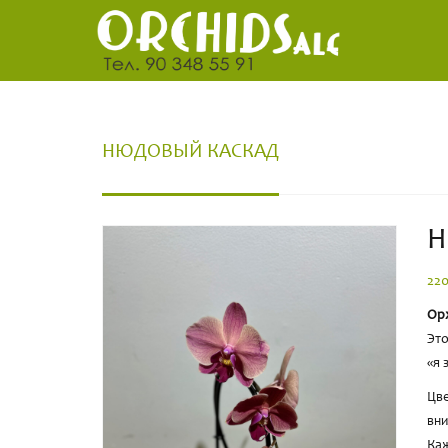
НЮДОВЫЙ КАСКАД
Н
22
Ор
Это
«я 
Цве
вн
Каж