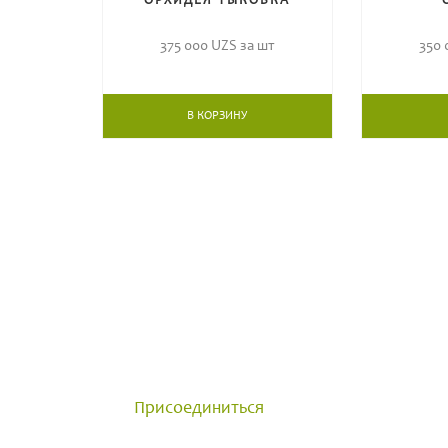
ОРХИДЕЯ ТЫКОВКА
375 000
UZS за шт
350
В КОРЗИНУ
ОБЩЕНИЕ С ПРОФЕСС
Группа создана для общения 
достижениями и задавайте в
Присоединиться