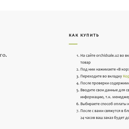
КАК КУПИТЬ
го.
На сайте orchidsale.uz во 
товар
Под ним нажимаете «В кор
Переходите во вкладку
Ко
После проверки содержимо
Вводите свои данные для с
информацию, т.к. менеджер
Выбираете способ оплаты и
После с вами свяжутся в б
24 часов ваш заказ будет д